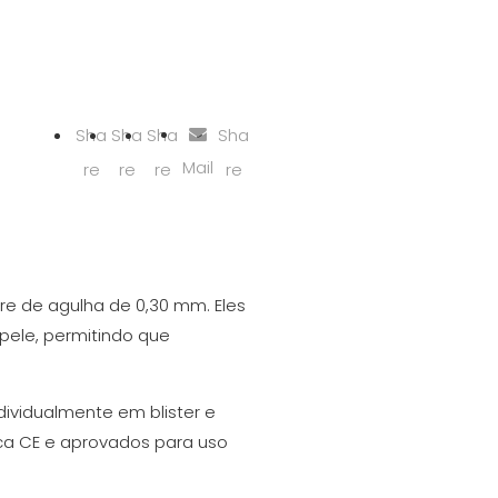
Sha
Sha
Sha
Sha
Mail
re
re
re
re
re de agulha de 0,30 mm. Eles
pele, permitindo que
ividualmente em blister e
arca CE e aprovados para uso