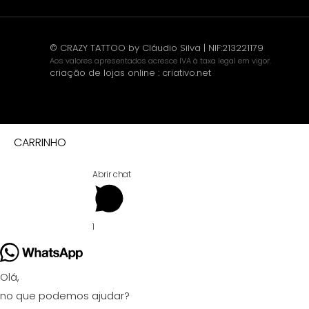
© CRAZY TATTOO by Cláudio Silva | NIF:213221179
Aos valores apresentados acresce IVA à taxa legal em vigor.
criação de lojas online
:
criativo.net
CARRINHO
Abrir chat
1
Olá,
no que podemos ajudar?