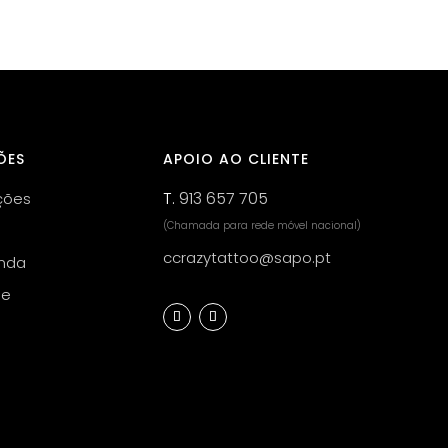
ÕES
APOIO AO CLIENTE
T.
913 657 705
ções
(Chamada para rede móvel nacional)
ccrazytattoo@sapo.pt
nda
de