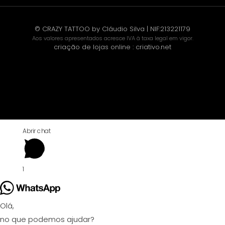
© CRAZY TATTOO by Cláudio Silva | NIF:213221179
Aos valores apresentados acresce IVA à taxa legal em vigor.
criação de lojas online
:
criativo.net
Abrir chat
1
Olá,
no que podemos ajudar?