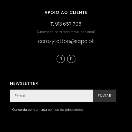
APOIO AO CLIENTE
T.
913 657 705
(Chamada para rede móvel nacional)
ccrazytattoo@sapo.pt
NEWSLETTER
ENVIAR
* Concorda com a nossa
política de privacidade
.