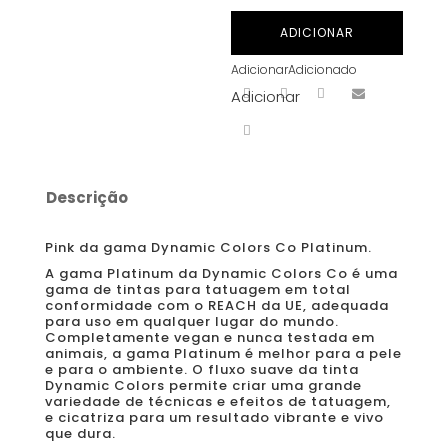
Platinum
ADICIONAR
by
Adicionar
Adicionado
Dynamic
Adicionar
-
Pink
30
ml
Descrição
Pink da gama Dynamic Colors Co Platinum.
A gama Platinum da Dynamic Colors Co é uma
gama de tintas para tatuagem em total
conformidade com o REACH da UE, adequada
para uso em qualquer lugar do mundo.
Completamente vegan e nunca testada em
animais, a gama Platinum é melhor para a pele
e para o ambiente. O fluxo suave da tinta
Dynamic Colors permite criar uma grande
variedade de técnicas e efeitos de tatuagem,
e cicatriza para um resultado vibrante e vivo
que dura.