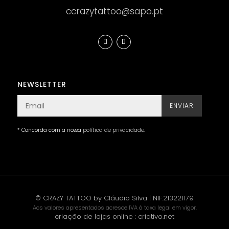
ccrazytattoo@sapo.pt
NEWSLETTER
ENVIAR
* Concorda com a nossa
política de privacidade
.
© CRAZY TATTOO by Cláudio Silva | NIF:213221179
Aos valores apresentados acresce IVA à taxa legal em vigor.
criação de lojas online
:
criativo.net