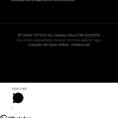
* Concorda com a nossa
política de privacidade
.
© CRAZY TATTOO by Cláudio Silva | NIF:213221179
Aos valores apresentados acresce IVA à taxa legal em vigor.
criação de lojas online
:
criativo.net
Abrir chat
1