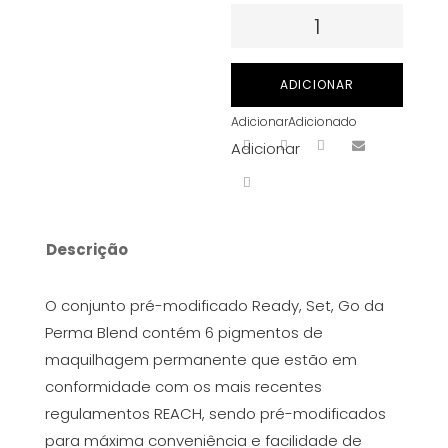
Quantidade
de
PMU
ADICIONAR
da
Adicionar
Adicionado
Perma
Adicionar
Blend
Luxe
-
Ready,
Descrição
Set,
Go
O conjunto pré-modificado Ready, Set, Go da
Pre-
Perma Blend contém 6 pigmentos de
Modified
maquilhagem permanente que estão em
Set
conformidade com os mais recentes
6x15ml
regulamentos REACH, sendo pré-modificados
para máxima conveniência e facilidade de