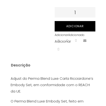
Quantidade
de
PMU
ADICIONAR
Perma
Adicionar
Adicionado
Blend
Adicionar
Luxe
Carla
Ricciardone`s
set
Descrição
-
Adjust
Adjust do Perma Blend Luxe Carla Ricciardone’s
15
Embody Set, em conformidade com o REACH
ml
da UE.
O Perma Blend Luxe Embody Set, feito em