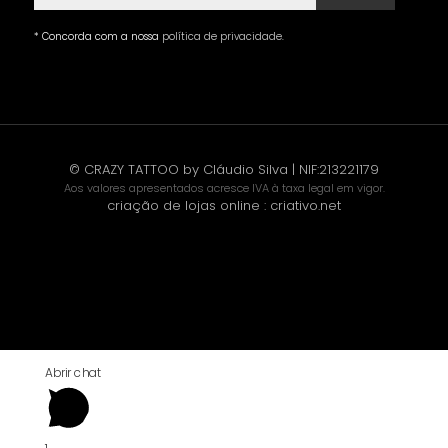
* Concorda com a nossa
política de privacidade
.
© CRAZY TATTOO by Cláudio Silva | NIF:213221179
Aos valores apresentados acresce IVA à taxa legal em vigor.
criação de lojas online
:
criativo.net
Abrir chat