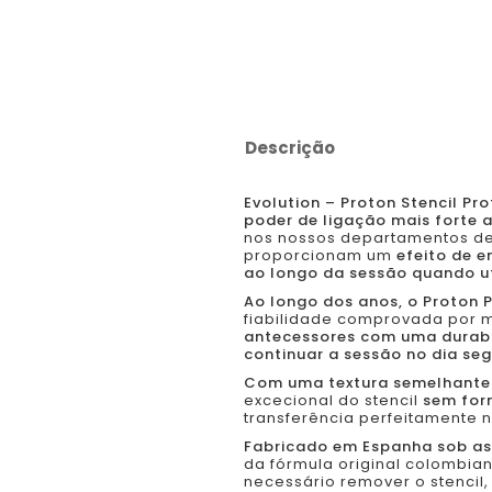
Descrição
Evolution – Proton Stencil Pro
poder de ligação mais forte 
nos nossos departamentos de I
proporcionam um
efeito de e
ao longo da sessão quando ut
Ao longo dos anos, o Proton P
fiabilidade comprovada por mi
antecessores com uma durabi
continuar a sessão no dia seg
Com uma textura semelhante 
excecional do stencil
sem for
transferência perfeitamente n
Fabricado em Espanha sob as 
da fórmula original colombian
necessário remover o stenci