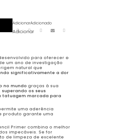
Adicionar
Adicionado
Adicionar
desenvolvido para oferecer
o
e um ano de investigação
origem natural que
indo significativamente a dor
ado no mundo
graças à sua
, superando os seus
 a tatuagem marcada para
 permite uma aderência
te produto garante uma
encil Primer combina o melhor
dos impecáveis. Se for
o de limpeza de excelente