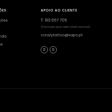
ÕES
APOIO AO CLIENTE
T.
913 657 705
ções
(Chamada para rede móvel nacional)
ccrazytattoo@sapo.pt
nda
de