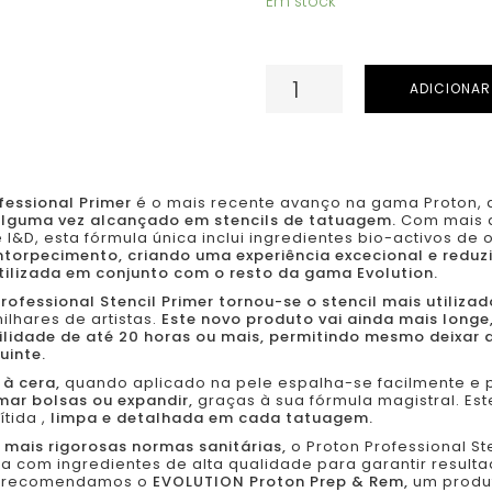
Em stock
Quantidade
ADICIONAR
de
Proton
EVOLUTION
-
fessional Primer
é o mais recente avanço na gama Proton, 
alguma vez alcançado em stencils de tatuagem.
Com mais d
Professional
&D, esta fórmula única inclui ingredientes bio-activos de 
ntorpecimento, criando uma experiência excecional e reduz
Stencil
ilizada em conjunto com o resto da gama Evolution.
Primer
rofessional Stencil Primer tornou-se o stencil mais utiliz
-
lhares de artistas.
Este novo produto vai ainda mais longe
lidade de até 20 horas ou mais, permitindo mesmo deixar
PRO
uinte.
LINE
à cera,
quando aplicado na pele espalha-se facilmente e
mar bolsas ou expandir,
graças à sua fórmula magistral. Es
-
ítida ,
limpa e detalhada em cada tatuagem.
250ml
mais rigorosas normas sanitárias,
o Proton Professional St
/
a com ingredientes de alta qualidade para garantir resulta
l, recomendamos o
EVOLUTION Proton Prep & Rem,
um produt