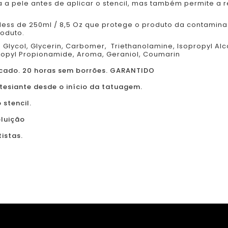
8.5
a a pele antes de aplicar o stencil, mas também permite 
Oz.
irless de 250ml / 8,5 Oz que protege o produto da contami
roduto.
Glycol, Glycerin, Carbomer, Triethanolamine, Isopropyl Alc
propyl Propionamide, Aroma, Geraniol, Coumarin
rcado. 20 horas sem borrões. GARANTIDO
tesiante desde o início da tatuagem.
stencil.
luição
istas.