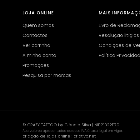
LOJA ONLINE
MAIS INFORMAÇ
Quem somos
Livro de Reclama
Contactos
Resolução litígios
Ver carrinho
Condições de Ve
A minha conta
Política Privacida
Promoções
Pesquisa por marcas
© CRAZY TATTOO by Cláudio Silva | NIF:213221179
Aos valores apresentados acresce IVA à taxa legal em vigor.
criação de lojas online
:
criativo.net