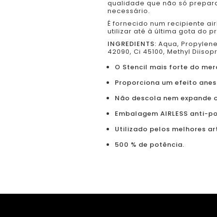
qualidade que não só prepar
necessário.
É fornecido num recipiente a
utilizar até à última gota do p
INGREDIENTS:
Aqua, Propylene 
42090, Ci 45100, Methyl Diiso
O Stencil mais forte do me
Proporciona um efeito anes
Não descola nem expande o 
Embalagem AIRLESS anti-po
Utilizado pelos melhores art
500 % de potência.