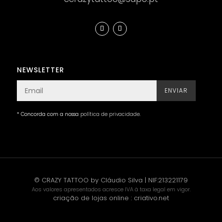
NEWSLETTER
ENVIAR
* Concorda com a nossa
política de privacidade
.
© CRAZY TATTOO by Cláudio Silva | NIF:213221179
Aos valores apresentados acresce IVA à taxa legal em vigor.
criação de lojas online
:
criativo.net