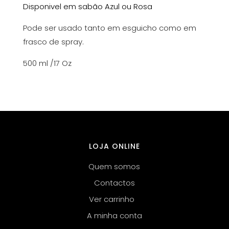
Disponivel em sabão Azul ou Rosa
Pode ser usado tanto em esguicho como em
frasco de spray.
500 ml /17 Oz
LOJA ONLINE
Quem somos
Contactos
Ver carrinho
A minha conta