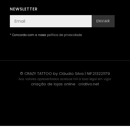
NEWSLETTER
ENVIAR
* Concorda com a nossa
política de privacidade
.
© CRAZY TATTOO by Cláudio Silva | NIF:213221179
Aos valores apresentados acresce IVA à taxa legal em vigor.
criação de lojas online
:
criativo.net