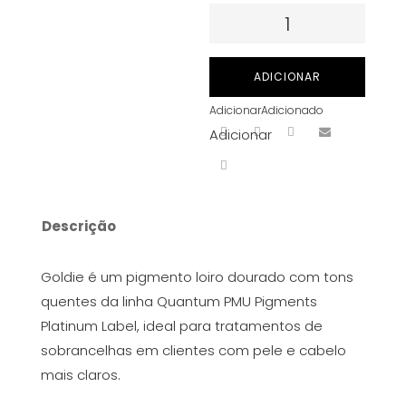
Quantidade
de
Quantum
ADICIONAR
PMU
Adicionar
Adicionado
Pigments
Adicionar
(Platinum
Label)
-
Goldie
Descrição
15
ml
Goldie é um pigmento loiro dourado com tons
quentes da linha Quantum PMU Pigments
Platinum Label, ideal para tratamentos de
sobrancelhas em clientes com pele e cabelo
mais claros.