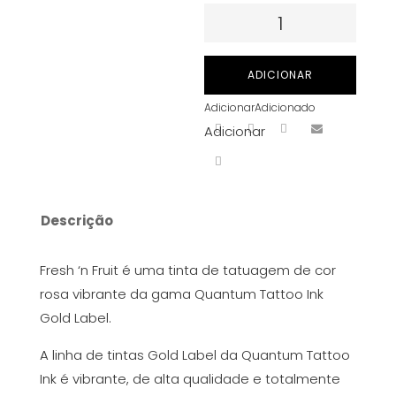
Quantidade
de
Quantum
ADICIONAR
Tattoo
Adicionar
Adicionado
Ink
Adicionar
(Gold
Label)
-
Fresh
Descrição
'n
Fruity
Fresh ‘n Fruit é uma tinta de tatuagem de cor
30
rosa vibrante da gama Quantum Tattoo Ink
ml
Gold Label.
A linha de tintas Gold Label da Quantum Tattoo
Ink é vibrante, de alta qualidade e totalmente