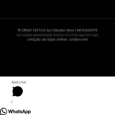
© CRAZY TATTOO by Cláudio Silva | NIF:213221179
Aos valores apresentados acresce IVA à taxa legal em vigor.
criação de lojas online
:
criativo.net
Abrir chat
1