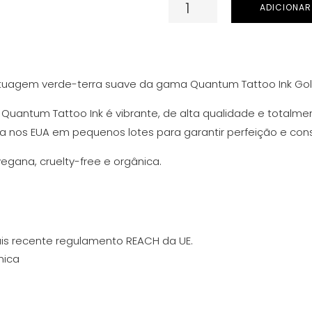
Quantidade
ADICIONAR
de
Quantum
Tattoo
Ink
tuagem verde-terra suave da gama Quantum Tattoo Ink Gold
(Gold
da Quantum Tattoo Ink é vibrante, de alta qualidade e total
Label)
 nos EUA em pequenos lotes para garantir perfeição e cons
-
Moss
egana, cruelty-free e orgânica.
Man
30
ml
s recente regulamento REACH da UE.
nica