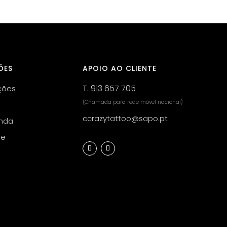
ÕES
APOIO AO CLIENTE
T.
913 657 705
ções
(Chamada para rede móvel nacional)
ccrazytattoo@sapo.pt
nda
de