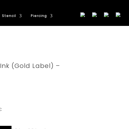
Stencil
Piercing
nk (Gold Label) –
€