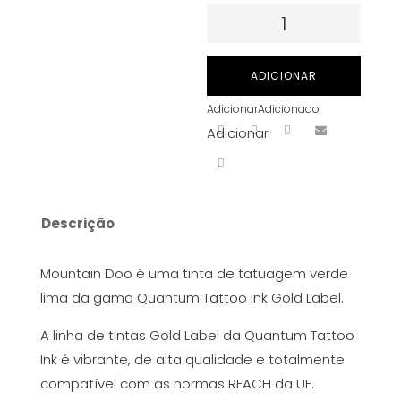
Quantidade
de
Quantum
ADICIONAR
Tattoo
Adicionar
Adicionado
Ink
Adicionar
(Gold
Label)
-
Mountain
Descrição
Doo
30
Mountain Doo é uma tinta de tatuagem verde
ml
lima da gama Quantum Tattoo Ink Gold Label.
A linha de tintas Gold Label da Quantum Tattoo
Ink é vibrante, de alta qualidade e totalmente
compatível com as normas REACH da UE.