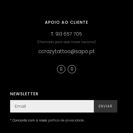
APOIO AO CLIENTE
T.
913 657 705
(Chamada para rede móvel nacional)
ccrazytattoo@sapo.pt
NEWSLETTER
ENVIAR
* Concorda com a nossa
política de privacidade
.