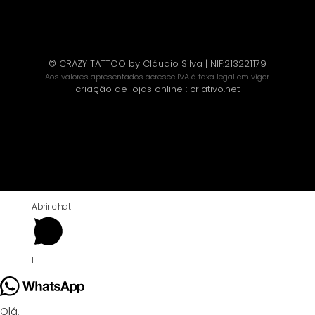
© CRAZY TATTOO by Cláudio Silva | NIF:213221179
Aos valores apresentados acresce IVA à taxa legal em vigor.
criação de lojas online
:
criativo.net
Abrir chat
1
Olá,