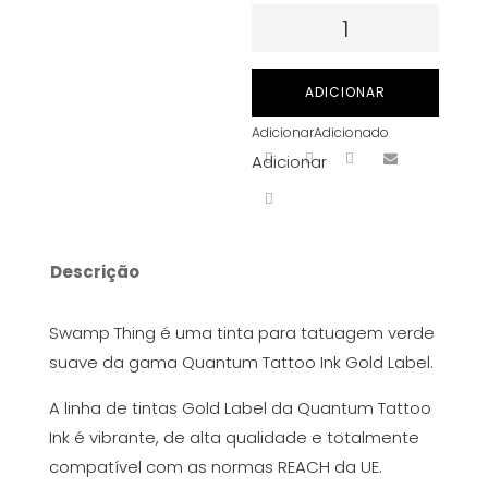
Quantidade
de
Quantum
ADICIONAR
Tattoo
Adicionar
Adicionado
Ink
Adicionar
(Gold
Label)
-
Swamp
Descrição
Thing
30
Swamp Thing é uma tinta para tatuagem verde
ml
suave da gama Quantum Tattoo Ink Gold Label.
A linha de tintas Gold Label da Quantum Tattoo
Ink é vibrante, de alta qualidade e totalmente
compatível com as normas REACH da UE.