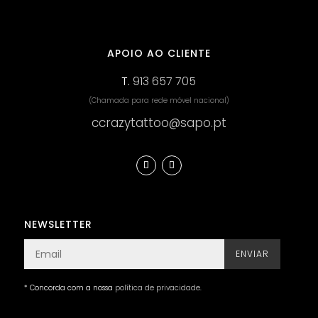
APOIO AO CLIENTE
T.
913 657 705
(Chamada para rede móvel nacional)
ccrazytattoo@sapo.pt
NEWSLETTER
ENVIAR
* Concorda com a nossa
política de privacidade
.