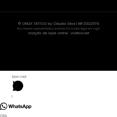
© CRAZY TATTOO by Cláudio Silva | NIF:213221179
Aos valores apresentados acresce IVA à taxa legal em vigor.
criação de lojas online
:
criativo.net
Abrir chat
1
Olá,