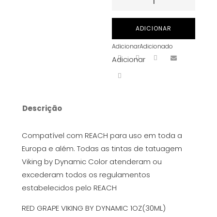
de
RED
ADICIONAR
GRAPE
Adicionar
Adicionado
VIKING
Adicionar
BY
DYNAMIC
1OZ(30ML)
Descrição
Compatível com REACH para uso em toda a
Europa e além. Todas as tintas de tatuagem
Viking by Dynamic Color atenderam ou
excederam todos os regulamentos
estabelecidos pelo REACH
RED GRAPE VIKING BY DYNAMIC 1OZ(30ML)