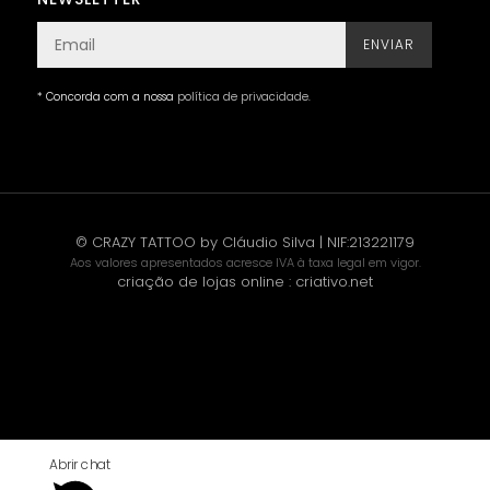
ENVIAR
* Concorda com a nossa
política de privacidade
.
© CRAZY TATTOO by Cláudio Silva | NIF:213221179
Aos valores apresentados acresce IVA à taxa legal em vigor.
criação de lojas online
:
criativo.net
Abrir chat