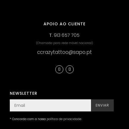
APOIO AO CLIENTE
T.
913 657 705
(Chamada para rede móvel nacional)
ccrazytattoo@sapo.pt
NEWSLETTER
ENVIAR
* Concorda com a nossa
política de privacidade
.