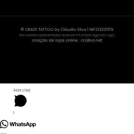
© CRAZY TATTOO by Cláudio Silva | NIF:213221179
Aos valores apresentados acresce IVA à taxa legal em vigor.
criação de lojas online
:
criativo.net
Abrir chat
1