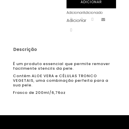
ADICIONAR
Skulls
Adicionar
Adicionado
200ml/6,76oz
Adicionar
Descrição
É um produto essencial que permite remover
facilmente stencils da pele.
Contém ALOE VERA e CÉLULAS TRONCO
VEGETAIS, uma combinação perfeita para a
sua pele.
Frasco de 200ml/6,76oz