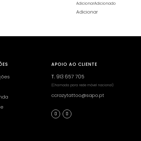
Adicionar
Adicionado
Adicionar
ÕES
APOIO AO CLIENTE
T.
913 657 705
ções
(Chamada para rede móvel nacional)
ccrazytattoo@sapo.pt
nda
de