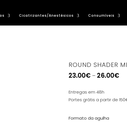
os
Cicatrizantes/Anestésicos
Consumíveis
ROUND SHADER M
23.00
€
26.00
€
–
Entregas em 48h
Portes grátis a partir de 150
Formato da agulha