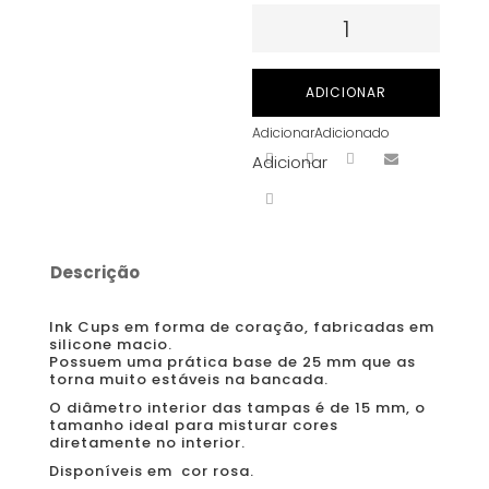
Quantidade
de
SILICONE
ADICIONAR
INK
Adicionar
Adicionado
CUPS
Adicionar
FORMA
CORAÇÃO
12mm-
100
Descrição
unidades
Ink Cups em forma de coração, fabricadas em
silicone macio.
Possuem uma prática base de 25 mm que as
torna muito estáveis ​​na bancada.
O diâmetro interior das tampas é de 15 mm, o
tamanho ideal para misturar cores
diretamente no interior.
Disponíveis em cor rosa.