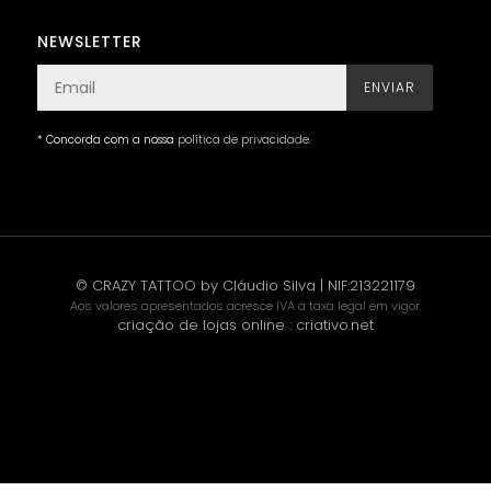
NEWSLETTER
ENVIAR
* Concorda com a nossa
política de privacidade
.
© CRAZY TATTOO by Cláudio Silva | NIF:213221179
Aos valores apresentados acresce IVA à taxa legal em vigor.
criação de lojas online
:
criativo.net