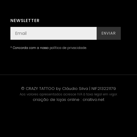
NEWSLETTER
ENVIAR
* Concorda com a nossa
política de privacidade
.
© CRAZY TATTOO by Cláudio Silva | NIF:213221179
Aos valores apresentados acresce IVA à taxa legal em vigor.
criação de lojas online
:
criativo.net