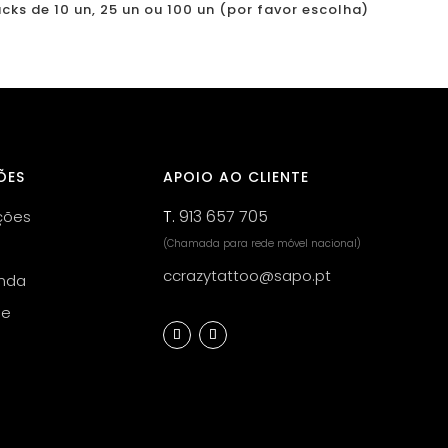
ks de 10 un, 25 un ou 100 un (por favor escolha)
ÕES
APOIO AO CLIENTE
T.
913 657 705
ções
(Chamada para rede móvel nacional)
ccrazytattoo@sapo.pt
nda
de