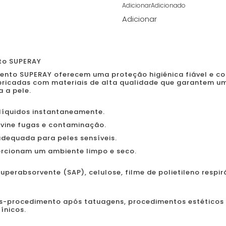
Adicionar
Adicionado
Adicionar
to SUPERAY
nto SUPERAY oferecem uma proteção higiénica fiável e c
abricadas com materiais de alta qualidade que garantem u
 a pele.
 líquidos instantaneamente.
evine fugas e contaminação.
adequada para peles sensíveis.
porcionam um ambiente limpo e seco.
uperabsorvente (SAP), celulose, filme de polietileno respirá
s-procedimento após tatuagens, procedimentos estéticos
ínicos.