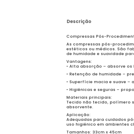
Descrição
Compressas Pós-Procedimen
As compressas pós-procedime
estéticos ou médicos. São f
de humidade e suavidade para
Vantagens:
• Alta absorção – absorve os
• Retenção de humidade – pr
• Superfície macia e suave – 
• Higiénicas e seguras – pro
Materiais principais:
Tecido não tecido, polímero s
absorvente.
Aplicação:
Adequadas para cuidados pó
uso higiénico em ambientes cl
Tamanhos: 33cm x 45cm