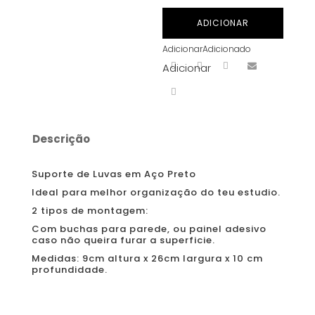
Suporte
ADICIONAR
de
Adicionar
Adicionado
Luvas
Adicionar
em
Aço
Preto
Descrição
Suporte de Luvas em Aço Preto
Ideal para melhor organização do teu estudio.
2 tipos de montagem:
Com buchas para parede, ou painel adesivo
caso não queira furar a superficie.
Medidas: 9cm altura x 26cm largura x 10 cm
profundidade.