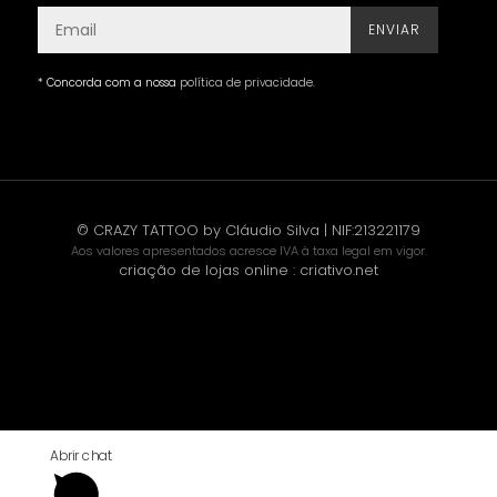
ENVIAR
* Concorda com a nossa
política de privacidade
.
© CRAZY TATTOO by Cláudio Silva | NIF:213221179
Aos valores apresentados acresce IVA à taxa legal em vigor.
criação de lojas online
:
criativo.net
Abrir chat