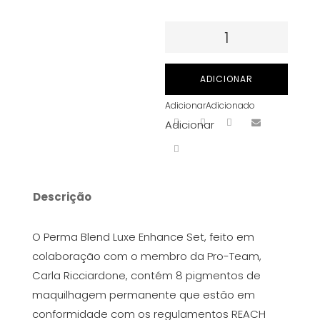
Quantidade
de
Tinta
ADICIONAR
Para
Adicionar
Adicionado
Perma
Adicionar
Blend
Luxe
-
Carla
Descrição
Ricciardone
Enhance
O Perma Blend Luxe Enhance Set, feito em
Set
colaboração com o membro da Pro-Team,
-
Carla Ricciardone, contém 8 pigmentos de
8x
maquilhagem permanente que estão em
15
conformidade com os regulamentos REACH
ml