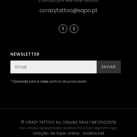
(Chamada para rede móvel nacional)
ccrazytattoo@sapo.pt
NEWSLETTER
ENVIAR
* Concorda com a nossa
política de privacidade
.
© CRAZY TATTOO by Cláudio Silva | NIF:213221179
Aos valores apresentados acresce IVA à taxa legal em vigor.
criação de lojas online
:
criativo.net