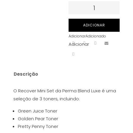
Quantidade
de
Tinta
ADICIONAR
Para
Adicionar
Adicionado
Perma
Adicionar
Blend
Luxe
-
Recover
Descrição
Mini
Set
O Recover Mini Set da Perma Blend Luxe é uma
-
seleção de 3 toners, incluindo:
3x
15
Green Juice Toner
ml
Golden Pear Toner
Pretty Penny Toner