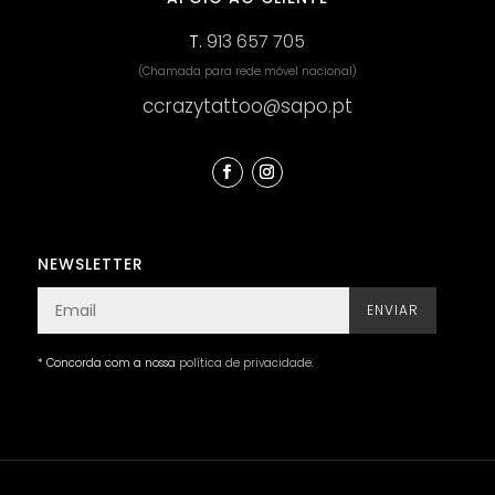
T.
913 657 705
(Chamada para rede móvel nacional)
ccrazytattoo@sapo.pt
NEWSLETTER
ENVIAR
* Concorda com a nossa
política de privacidade
.