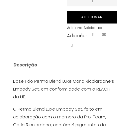
de
Tinta
ADICIONAR
para
Adicionar
Adicionado
PMU
Adicionar
Perma
Blend
Luxe
-
Descrição
Base
1
Base 1 do Perma Blend Luxe Carla Ricciardone’s
15
Embody Set, em conformidade com o REACH
ml
da UE.
O Perma Blend Luxe Embody Set, feito em
colaboração com o membro da Pro-Team,
Carla Ricciardone, contém 8 pigmentos de