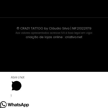
© CRAZY TATTOO by Cláudio Silva | NIF:213221179
Aos valores apresentados acresce IVA à taxa legal em vigor.
criação de lojas online
:
criativo.net
Abrir chat
1