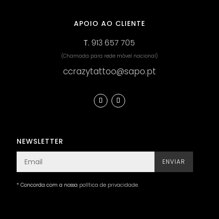
APOIO AO CLIENTE
T.
913 657 705
(Chamada para rede móvel nacional)
ccrazytattoo@sapo.pt
NEWSLETTER
ENVIAR
* Concorda com a nossa
política de privacidade
.