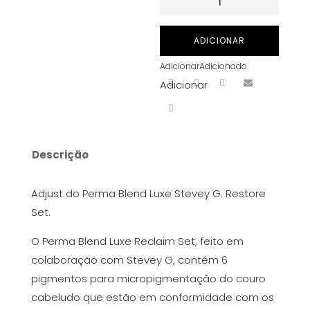
de
Tinta
ADICIONAR
para
Adicionar
Adicionado
PMU
Adicionar
Perma
Blend
Luxe
-
Descrição
Stevey
G.
Adjust do Perma Blend Luxe Stevey G. Restore
Adjust
Set.
15
ml
O Perma Blend Luxe Reclaim Set, feito em
colaboração com Stevey G, contém 6
pigmentos para micropigmentação do couro
cabeludo que estão em conformidade com os