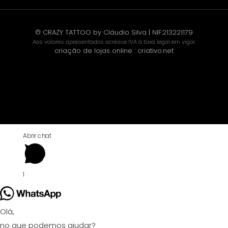
© CRAZY TATTOO by Cláudio Silva | NIF:213221179
Aos valores apresentados acresce IVA à taxa legal em vigor.
criação de lojas online
:
criativo.net
Abrir chat
1
Olá,
no que podemos ajudar?