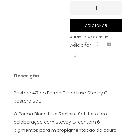
Quantidade
de
Tinta
ADICIONAR
para
Adicionar
Adicionado
PMU
Adicionar
Perma
Blend
Luxe
-
Descrição
Stevey
G.
Restore #7 do Perma Blend Luxe Stevey G.
Restore
Restore Set.
#7
15
O Perma Blend Luxe Reclaim Set, feito em
ml
colaboração com Stevey G, contém 6
pigmentos para micropigmentação do couro