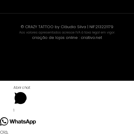
© CRAZY TATTOO by Cláudio Silva | NIF:213221179
Aos valores apresentados acresce IVA à taxa legal em vigor.
criação de lojas online
:
criativo.net
Abrir chat
1
Olá,