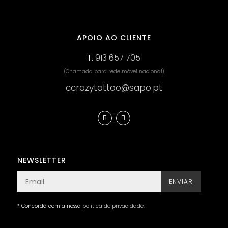
APOIO AO CLIENTE
T.
913 657 705
(Chamada para rede móvel nacional)
ccrazytattoo@sapo.pt
NEWSLETTER
ENVIAR
* Concorda com a nossa
política de privacidade
.