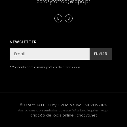
ccrazytattoo@sapo.pt
NEWSLETTER
ENVIAR
* Concorda com a nossa
política de privacidade
.
© CRAZY TATTOO by Cláudio Silva | NIF:213221179
Aos valores apresentados acresce IVA à taxa legal em vigor.
criação de lojas online
:
criativo.net