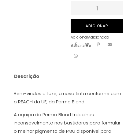
Quantidade
de
Tintas
ADICIONAR
para
Adicionar
Adicionado
PMU
Adicionar
da
Perma
Blend
Luxe
Descrição
-
Vintage
Bem-vindos a Luxe, a nova tinta conforme com
Maroon
o REACH da UE, da Perma Blend.
15ml
A equipa da Perma Blend trabalhou
incansavelmente nos bastidores para formular
o melhor pigmento de PMU disponível para