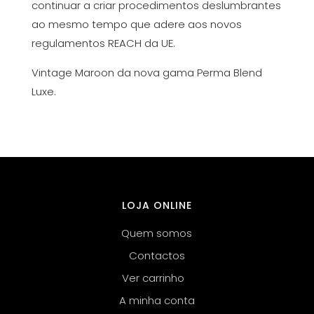
continuar a criar procedimentos deslumbrantes
ao mesmo tempo que adere aos novos
regulamentos REACH da UE.
Vintage Maroon da nova gama Perma Blend
Luxe.
LOJA ONLINE
Quem somos
Contactos
Ver carrinho
A minha conta