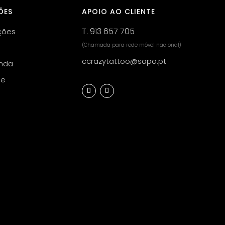
ÕES
APOIO AO CLIENTE
T.
913 657 705
ções
(Chamada para rede móvel nacional)
ccrazytattoo@sapo.pt
nda
de