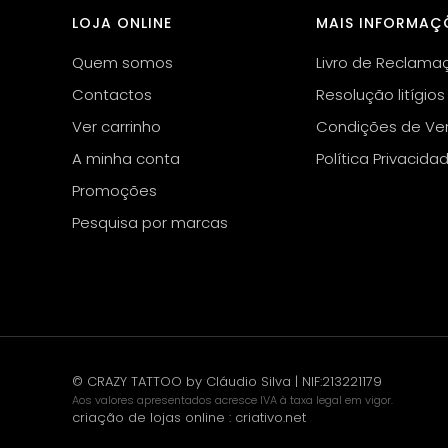
LOJA ONLINE
MAIS INFORMAÇ
Quem somos
Livro de Reclama
Contactos
Resolução litígios
Ver carrinho
Condições de Ve
A minha conta
Política Privacida
Promoções
Pesquisa por marcas
© CRAZY TATTOO by Cláudio Silva | NIF:213221179
Aos valores apresentados acresce IVA à taxa legal em vigor.
criação de lojas online
:
criativo.net