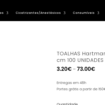
os
Cicatrizantes/Anestésicos
Consumíveis
TOALHAS Hartmann
cm 100 UNIDADES
3.20
€
73.00
€
–
Entregas em 48h
Portes grátis a partir de 150
Quantidade