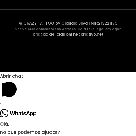
© CRAZY TATTOO by Cláudio Silva | NIF:213221179
Aos valores apresentados acresce IVA à taxa legal em vigor.
criação de lojas online
:
criativo.net
Abrir chat
1
Olá,
no que podemos ajudar?