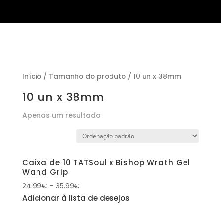
Início
/ Tamanho do produto / 10 un x 38mm
10 un x 38mm
Apenas um resultado
Caixa de 10 TATSoul x Bishop Wrath Gel
Wand Grip
24.99
€
–
35.99
€
Adicionar à lista de desejos