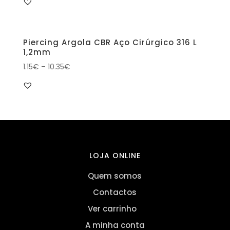
Piercing Argola CBR Aço Cirúrgico 316 L
1,2mm
1.15
€
–
10.35
€
LOJA ONLINE
Quem somos
Contactos
Ver carrinho
A minha conta