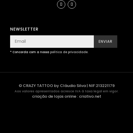
NEWSLETTER
ENVIAR
* Concorda com a nossa
política de privacidade
.
© CRAZY TATTOO by Cláudio Silva | NIF:213221179
Aos valores apresentados acresce IVA à taxa legal em vigor.
criação de lojas online
:
criativo.net