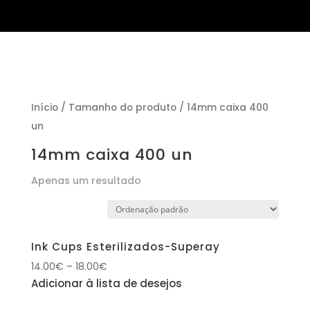
Início
/ Tamanho do produto / 14mm caixa 400
un
14mm caixa 400 un
Apenas um resultado
Ink Cups Esterilizados-Superay
14.00
€
–
18.00
€
Adicionar à lista de desejos