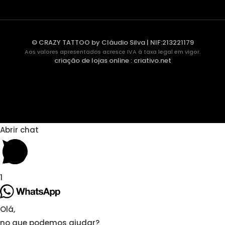
© CRAZY TATTOO by Cláudio Silva | NIF:213221179
Aos valores apresentados acresce IVA à taxa legal em vigor.
criação de lojas online
:
criativo.net
Abrir chat
1
Olá,
no que podemos ajudar?