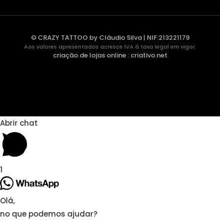
© CRAZY TATTOO by Cláudio Silva | NIF:213221179
Aos valores apresentados acresce IVA à taxa legal em vigor.
criação de lojas online
:
criativo.net
Abrir chat
1
Olá,
no que podemos ajudar?