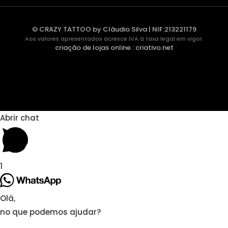
© CRAZY TATTOO by Cláudio Silva | NIF:213221179
Aos valores apresentados acresce IVA à taxa legal em vigor.
criação de lojas online
:
criativo.net
Abrir chat
1
Olá,
no que podemos ajudar?