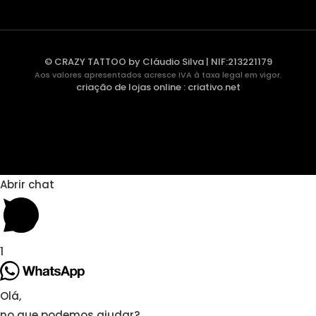
© CRAZY TATTOO by Cláudio Silva | NIF:213221179
Aos valores apresentados acresce IVA à taxa legal em vigor.
criação de lojas online
:
criativo.net
Abrir chat
1
Olá,
no que podemos ajudar?