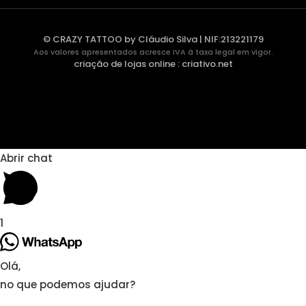
© CRAZY TATTOO by Cláudio Silva | NIF:213221179
Aos valores apresentados acresce IVA à taxa legal em vigor.
criação de lojas online
:
criativo.net
Abrir chat
1
Olá,
no que podemos ajudar?