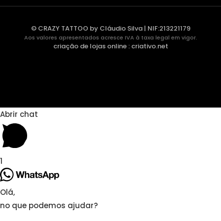
© CRAZY TATTOO by Cláudio Silva | NIF:213221179
Aos valores apresentados acresce IVA à taxa legal em vigor.
criação de lojas online
:
criativo.net
Abrir chat
1
Olá,
no que podemos ajudar?