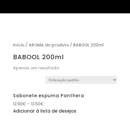
Início
/ AROMA do produto / BABOOL 200ml
BABOOL 200ml
Apenas um resultado
Sabonete espuma Panthera
12.90
€
–
13.50
€
Adicionar à lista de desejos