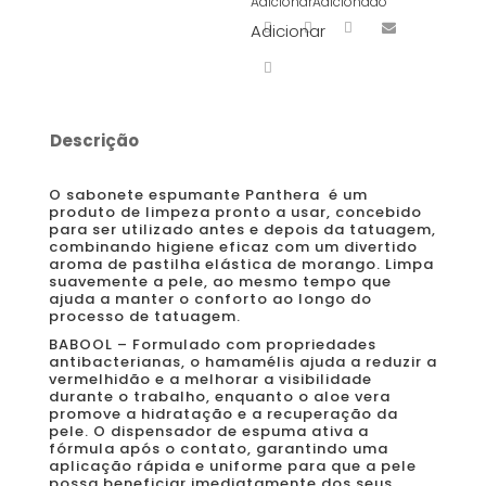
Adicionar
Adicionado
Adicionar
Descrição
O sabonete espumante Panthera é um
produto de limpeza pronto a usar, concebido
para ser utilizado antes e depois da tatuagem,
combinando higiene eficaz com um divertido
aroma de pastilha elástica de morango. Limpa
suavemente a pele, ao mesmo tempo que
ajuda a manter o conforto ao longo do
processo de tatuagem.
BABOOL – Formulado com propriedades
antibacterianas, o hamamélis ajuda a reduzir a
vermelhidão e a melhorar a visibilidade
durante o trabalho, enquanto o aloe vera
promove a hidratação e a recuperação da
pele. O dispensador de espuma ativa a
fórmula após o contato, garantindo uma
aplicação rápida e uniforme para que a pele
possa beneficiar imediatamente dos seus