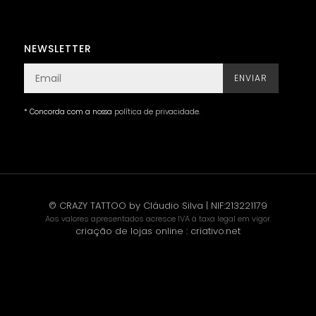
NEWSLETTER
ENVIAR
* Concorda com a nossa
política de privacidade
.
© CRAZY TATTOO by Cláudio Silva | NIF:213221179
Aos valores apresentados acresce IVA à taxa legal em vigor.
criação de lojas online
:
criativo.net