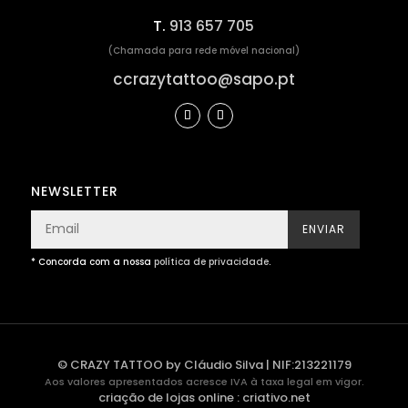
T.
913 657 705
(Chamada para rede móvel nacional)
ccrazytattoo@sapo.pt
NEWSLETTER
ENVIAR
* Concorda com a nossa
política de privacidade
.
© CRAZY TATTOO by Cláudio Silva | NIF:213221179
Aos valores apresentados acresce IVA à taxa legal em vigor.
criação de lojas online
:
criativo.net