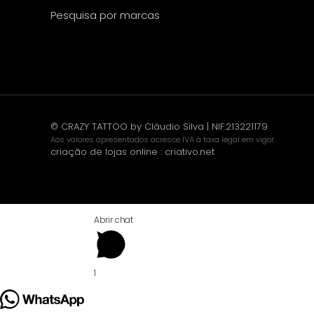
Pesquisa por marcas
© CRAZY TATTOO by Cláudio Silva | NIF:213221179
Aos valores apresentados acresce IVA à taxa legal em vigor.
criação de lojas online
:
criativo.net
Abrir chat
1