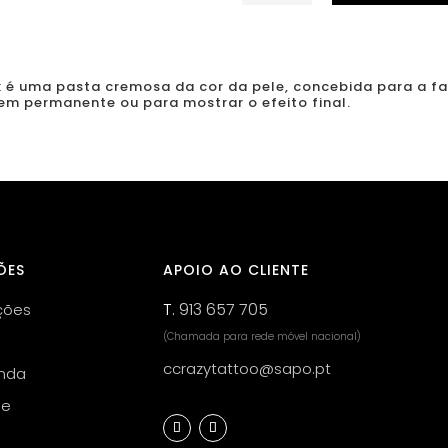
de
Biotek
-
PMU
 é uma pasta cremosa da cor da pele, concebida para a f
m permanente ou para mostrar o efeito final.
Design
Contour
ÕES
APOIO AO CLIENTE
T.
913 657 705
ções
(Chamada para rede móvel nacional)
ccrazytattoo@sapo.pt
nda
de