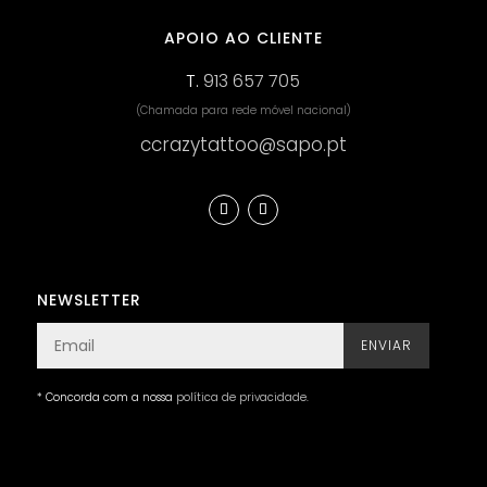
APOIO AO CLIENTE
T.
913 657 705
(Chamada para rede móvel nacional)
ccrazytattoo@sapo.pt
NEWSLETTER
ENVIAR
* Concorda com a nossa
política de privacidade
.