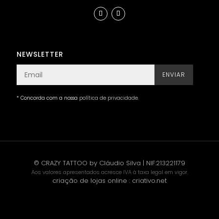
NEWSLETTER
ENVIAR
* Concorda com a nossa
política de privacidade
.
© CRAZY TATTOO by Cláudio Silva | NIF:213221179
Aos valores apresentados acresce IVA à taxa legal em vigor.
criação de lojas online
:
criativo.net