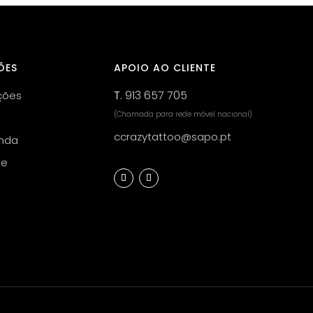
ÕES
APOIO AO CLIENTE
T.
913 657 705
ções
(Chamada para rede móvel nacional)
ccrazytattoo@sapo.pt
nda
de