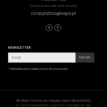
(Chamada para rede móvel nacional)
ccrazytattoo@sapo.pt
NEWSLETTER
ENVIAR
* Concorda com a nossa
política de privacidade
.
© CRAZY TATTOO by Cláudio Silva | NIF:213221179
Aos valores apresentados acresce IVA à taxa legal em vigor.