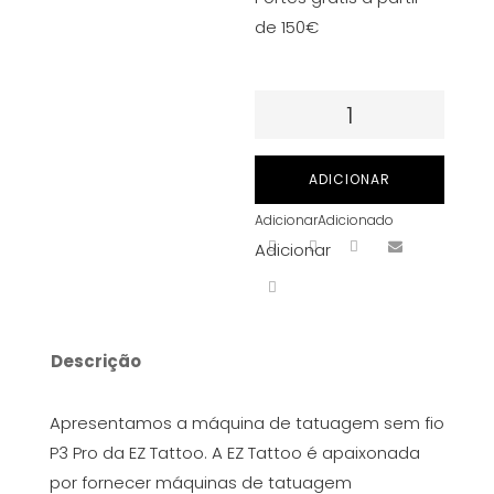
de 150€
Quantidade
de
EZ
ADICIONAR
P3
Adicionar
Adicionado
Pro
Adicionar
Máquina
de
Tatuagem
PEN
Descrição
Sem
Fio
Apresentamos a máquina de tatuagem sem fio
com
P3 Pro da EZ Tattoo. A EZ Tattoo é apaixonada
Bateria
por fornecer máquinas de tatuagem
Adicional