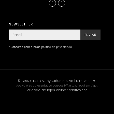
NEWSLETTER
ENVIAR
* Concorda com a nossa
política de privacidade
.
© CRAZY TATTOO by Cláudio Silva | NIF:213221179
Aos valores apresentados acresce IVA à taxa legal em vigor.
criação de lojas online
:
criativo.net