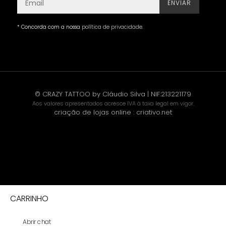
ENVIAR
* Concorda com a nossa
política de privacidade
.
© CRAZY TATTOO by Cláudio Silva | NIF:213221179
Aos valores apresentados acresce IVA à taxa legal em vigor.
criação de lojas online
:
criativo.net
CARRINHO
Abrir chat