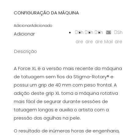
CONFIGURAÇÃO DA MÁQUINA
Adicionar
Adicionado
Sh
Sh
Sh
Sh
Adicionar
are
are
are
Mail
are
Descrição
A Force XL é a versão mais recente da máquina
de tatuagem sem fios da Stigma-Rotary® e
possui um grip de 40 mm com peso frontal. A
adição deste grip XL torna a máquina rotativa
mais fácil de segurar durante sessões de
tatuagem longas e auxilia o artista com a
pressão das agulhas na pele.
O resultado de inúmeras horas de engenharia,