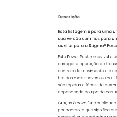
Descrição
Esta listagem é para uma un
sua
versão com fios
para um
auxiliar para a Stigma® Forc
Este Power Pack removível e 
carregar e operação de trans
controlo de movimento e a nov
batidas mais suaves ou mais f
são rápidas e fáceis de permu
dependendo do tipo de cartuc
Graças à nova funcionalidade
por padrão, o que significa q
permitirá que a máquina rotat