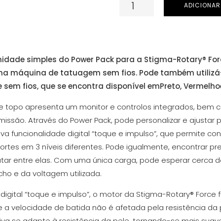
Quantidade
ADICIONAR
de
Power
Pack
da
idade simples do Power Pack para a Stigma-Rotary® Force
Stigma-
a máquina de tatuagem sem fios. Pode também utilizá
Rotary®
e sem fios, que se encontra disponível em
Preto
,
Vermelho
Force
de topo apresenta um monitor e controlos integrados, bem
missão. Através do Power Pack, pode personalizar e ajustar
a funcionalidade digital “toque e impulso”, que permite co
ortes em 3 níveis diferentes. Pode igualmente, encontrar p
tar entre elas. Com uma única carga, pode esperar cerca de 
ho e da voltagem utilizada.
 digital “toque e impulso”, o motor da Stigma-Rotary® Forc
ue a velocidade de batida não é afetada pela resistência da 
iva se adapte à resistência da pele, tornando-se mais suave.