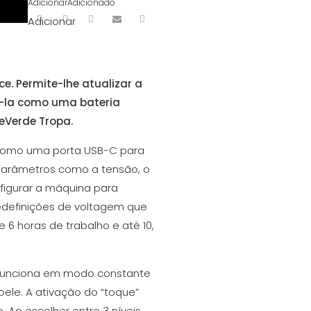
Adicionar
Adicionado
Adicionar
. Permite-lhe atualizar a
-la como uma bateria
e
Verde Tropa
.
 como uma porta USB-C para
 parâmetros como a tensão, o
nfigurar a máquina para
redefinições de voltagem que
6 horas de trabalho e até 10,
e funciona em modo constante
pele. A ativação do “toque”
 Ao escolher entre 3 níveis