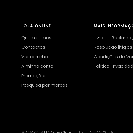
LOJA ONLINE
MAIS INFORMAÇ
Quem somos
Livro de Reclama
Contactos
Resolução litígios
Ver carrinho
Condições de Ve
A minha conta
Política Privacida
Promoções
Pesquisa por marcas
© CRAZY TATTOO by Cláudio Silva | NIF:213221179