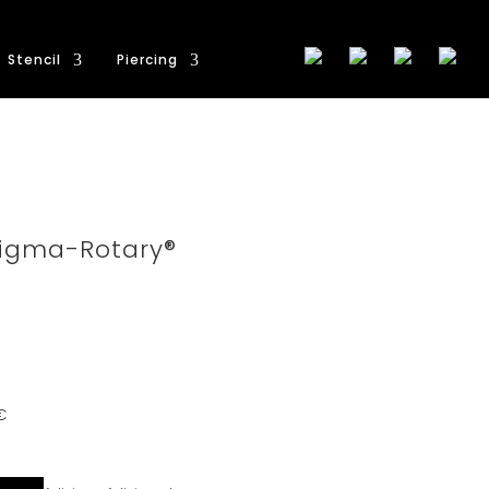
Stencil
Piercing
tigma-Rotary®
€