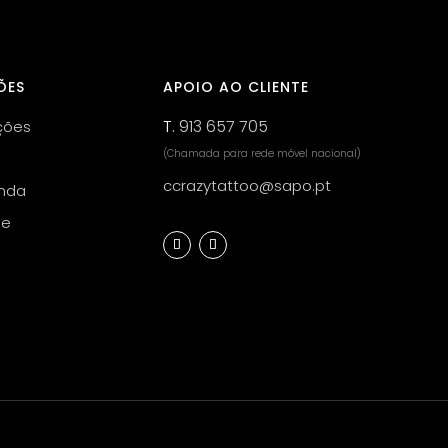
ÕES
APOIO AO CLIENTE
T.
913 657 705
ções
(Chamada para rede móvel nacional)
ccrazytattoo@sapo.pt
nda
de