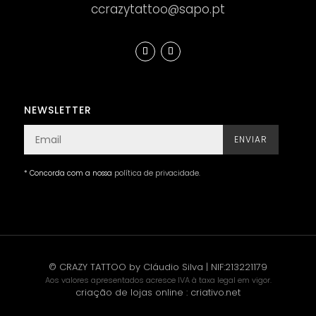
ccrazytattoo@sapo.pt
NEWSLETTER
ENVIAR
* Concorda com a nossa
política de privacidade
.
© CRAZY TATTOO by Cláudio Silva | NIF:213221179
Aos valores apresentados acresce IVA à taxa legal em vigor.
criação de lojas online
:
criativo.net