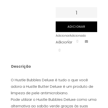
Quantidade
de
HUSTLE
ADICIONAR
BUBBLES
Adicionar
Adicionado
DELUXE-
Adicionar
Espuma
de
lavagem
antimicrobiana
Descrição
(207ml)
O Hustle Bubbles Deluxe é tudo o que você
adora a Hustle Butter Deluxe é um produto de
limpeza de pele antimicrobiano.
Pode utilizar o Hustle Bubbles Deluxe como uma
alternativa ao sabão verde graças às suas