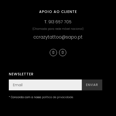
APOIO AO CLIENTE
T.
913 657 705
(Chamada para rede móvel nacional)
ccrazytattoo@sapo.pt
NEWSLETTER
ENVIAR
* Concorda com a nossa
política de privacidade
.