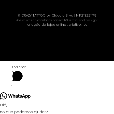
© CRAZY TATTOO by Cláudio Silva | NIF:213221179
Aos valores apresentados acresce IVA à taxa legal em vigor.
criação de lojas online
:
criativo.net
Abrir chat
1
Olá,
no que podemos ajudar?