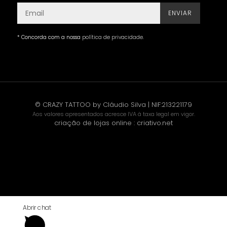
ENVIAR
* Concorda com a nossa
política de privacidade
.
© CRAZY TATTOO by Cláudio Silva | NIF:213221179
Aos valores apresentados acresce IVA à taxa legal em vigor.
criação de lojas online
:
criativo.net
Abrir chat