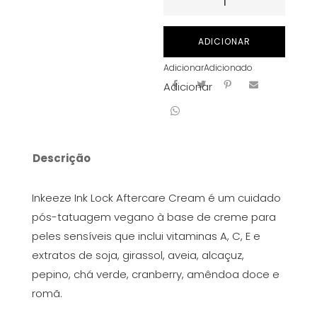
de
INKEEZE
ADICIONAR
INK
Adicionar
Adicionado
LOCK
Adicionar
AFTERCARE
CREAM
30
ML
Descrição
Inkeeze Ink Lock Aftercare Cream é um cuidado
pós-tatuagem vegano à base de creme para
peles sensíveis que inclui vitaminas A, C, E e
extratos de soja, girassol, aveia, alcaçuz,
pepino, chá verde, cranberry, amêndoa doce e
romã.