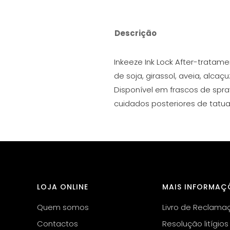
Descrição
Inkeeze Ink Lock After-tratam
de soja, girassol, aveia, alcaç
Disponível em frascos de spra
cuidados posteriores de tat
LOJA ONLINE
MAIS INFORMAÇ
Quem somos
Livro de Reclama
Contactos
Resolução litígios