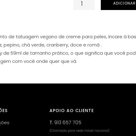
Quantidade
ADICIONAR
de
INKEEZE
INK
LOCK
ento de tatuagem vegano de creme para peles, Incare à base
AFTERCARE
uz, pepino, chá verde, cranberry, doce e romã .
SPRAY
y de 59ml de tamanho prático, o que significa que você pod
59ml
uagem com você onde quer que vá.
ÕES
APOIO AO CLIENTE
T.
913 657 705
ções
(Chamada para rede móvel nacional)