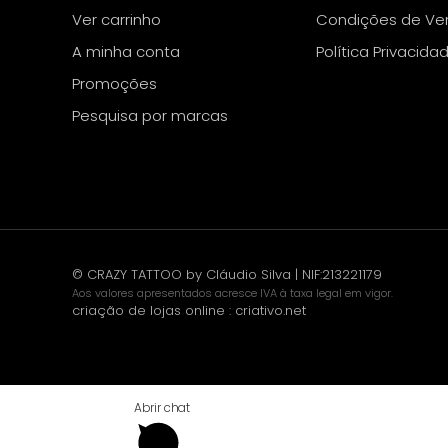
Ver carrinho
Condições de Ve
A minha conta
Política Privacida
Promoções
Pesquisa por marcas
© CRAZY TATTOO by Cláudio Silva | NIF:213221179
Aos valores apresentados acresce IVA à taxa legal em vigor.
criação de lojas online
:
criativo.net
Abrir chat