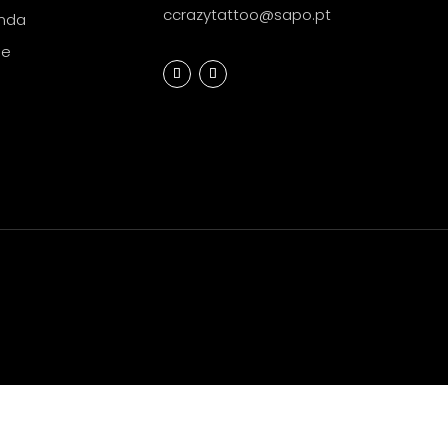
ccrazytattoo@sapo.pt
nda
de