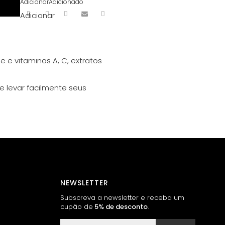
Adicionar
Adicionado
Adicionar
 e vitaminas A, C, extratos
e levar facilmente seus
NEWSLETTER
Subscreva a newsletter e receba um
cupão de
5% de desconto
.