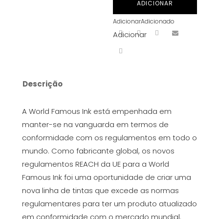
ADICIONAR
Magenta
Adicionar
Adicionado
1
Adicionar
30ml
Descrição
A World Famous Ink está empenhada em
manter-se na vanguarda em termos de
conformidade com os regulamentos em todo o
mundo. Como fabricante global, os novos
regulamentos REACH da UE para a World
Famous Ink foi uma oportunidade de criar uma
nova linha de tintas que excede as normas
regulamentares para ter um produto atualizado
em conformidade com o mercado mundial.