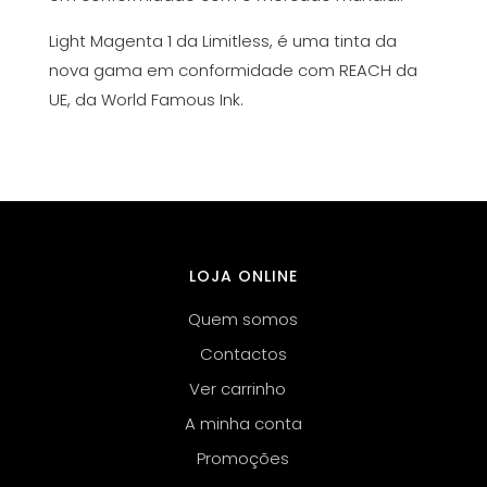
Light Magenta 1 da Limitless, é uma tinta da
nova gama em conformidade com REACH da
UE, da World Famous Ink.
LOJA ONLINE
Quem somos
Contactos
Ver carrinho
A minha conta
Promoções