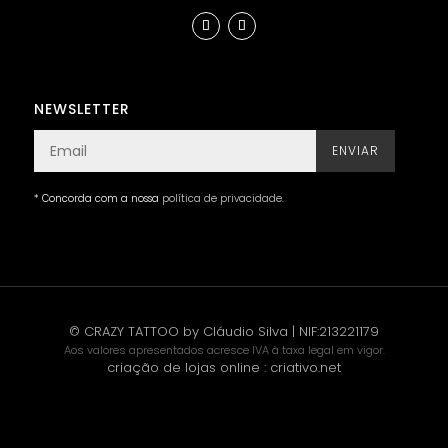
NEWSLETTER
ENVIAR
* Concorda com a nossa
política de privacidade
.
© CRAZY TATTOO by Cláudio Silva | NIF:213221179
Aos valores apresentados acresce IVA à taxa legal em vigor.
criação de lojas online
:
criativo.net