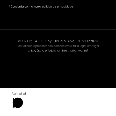
* Concorda com a nossa
política de privacidade
.
© CRAZY TATTOO by Cláudio Silva | NIF:213221179
Aos valores apresentados acresce IVA à taxa legal em vigor.
criação de lojas online
:
criativo.net
Abrir chat
1